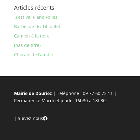
Articles récents
𝐅estival Piano Folies
Barbecue du 14 juillet
Camion à la noix
(pas de titre)
Chorale de l’amitié
Mairie de Douriez
| Téléphone : 09 77 60 73 11 |
Permanence Mardi et jeudi : 16h30 à 18h30
|
Suivez-nous